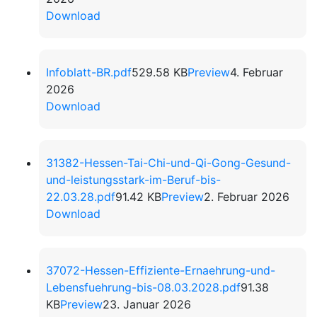
Download
Infoblatt-BR.pdf
529.58 KB
Preview
4. Februar
2026
Download
31382-Hessen-Tai-Chi-und-Qi-Gong-Gesund-
und-leistungsstark-im-Beruf-bis-
22.03.28.pdf
91.42 KB
Preview
2. Februar 2026
Download
37072-Hessen-Effiziente-Ernaehrung-und-
Lebensfuehrung-bis-08.03.2028.pdf
91.38
KB
Preview
23. Januar 2026