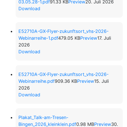
03.05.28-1.pdf
91.33 KB
Preview
20. Juli 2026
Download
E52710A-GX-Flyer-zukunftsort_vhs-2026-
Webinarreihe-1.pdf
479.05 KB
Preview
17. Juli
2026
Download
E52710A-GX-Flyer-zukunftsort_vhs-2026-
Webinarreihe.pdf
909.36 KB
Preview
15. Juli
2026
Download
Plakat_Talk-am-Tresen-
Bingen_2026_kleinklein.pdf
0.98 MB
Preview
30.