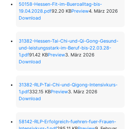
50158-Hessen-Fit-im-Bueroalltag-bis-
19.04.2028.pdf
92.20 KB
Preview
4. März 2026
Download
31382-Hessen-Tai-Chi-und-Qi-Gong-Gesund-
und-leistungsstark-im-Beruf-bis-22.03.28-
1.pdf
91.42 KB
Preview
3. März 2026
Download
31382-RLP-Tai-Chi-und-Qigong-Intensivkurs-
1.pdf
332.15 KB
Preview
3. März 2026
Download
58142-RLP-Erfolgreich-fuehren-fuer-Frauen-
Intensivkurs-1.pdf
285.11 KB
Preview
9. Februar