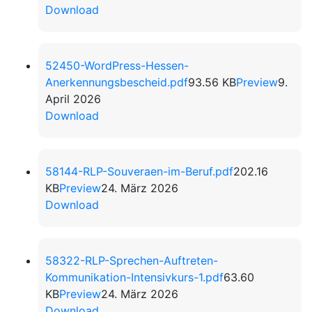
Download
52450-WordPress-Hessen-
Anerkennungsbescheid.pdf
93.56 KB
Preview
9.
April 2026
Download
58144-RLP-Souveraen-im-Beruf.pdf
202.16
KB
Preview
24. März 2026
Download
58322-RLP-Sprechen-Auftreten-
Kommunikation-Intensivkurs-1.pdf
63.60
KB
Preview
24. März 2026
Download