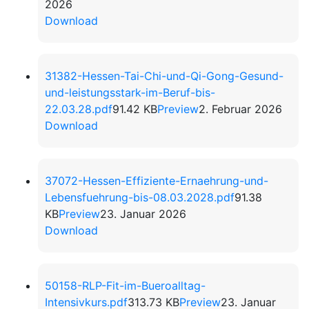
2026
Download
31382-Hessen-Tai-Chi-und-Qi-Gong-Gesund-
und-leistungsstark-im-Beruf-bis-
22.03.28.pdf
91.42 KB
Preview
2. Februar 2026
Download
37072-Hessen-Effiziente-Ernaehrung-und-
Lebensfuehrung-bis-08.03.2028.pdf
91.38
KB
Preview
23. Januar 2026
Download
50158-RLP-Fit-im-Bueroalltag-
Intensivkurs.pdf
313.73 KB
Preview
23. Januar