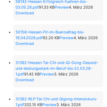
58142-Hessen-Erfolgreich-fuehren-bis-
03.05.28.pdf
91.33 KB
Preview
4. März 2026
Download
50158-Hessen-Fit-im-Bueroalltag-bis-
19.04.2028.pdf
92.20 KB
Preview
4. März 2026
Download
31382-Hessen-Tai-Chi-und-Qi-Gong-Gesund-
und-leistungsstark-im-Beruf-bis-22.03.28-
1.pdf
91.42 KB
Preview
3. März 2026
Download
31382-RLP-Tai-Chi-und-Qigong-Intensivkurs-
1.pdf
332.15 KB
Preview
3. März 2026