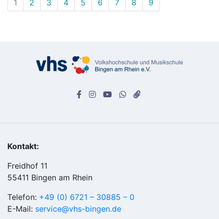
1
2
3
4
5
6
7
8
9
Kontakt:
Freidhof 11
55411 Bingen am Rhein
Telefon:
+49 (0) 6721 – 30885 – 0
E-Mail:
service@vhs-bingen.de