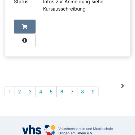
Status
Infos zur Anmeldung siehe
Kursausschreibung
1
2
3
4
5
6
7
8
9