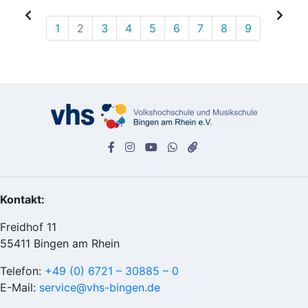
1
2
3
4
5
6
7
8
9
Kontakt:
Freidhof 11
55411 Bingen am Rhein
Telefon:
+49 (0) 6721 – 30885 – 0
E-Mail:
service@vhs-bingen.de