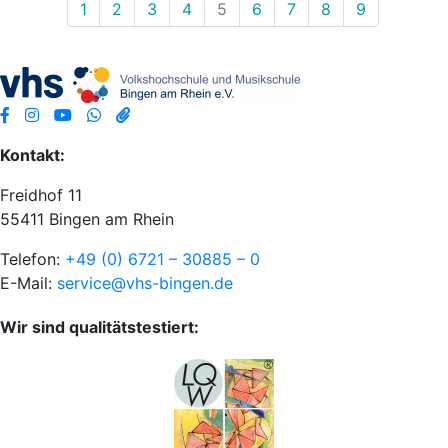
1
2
3
4
5
6
7
8
9
Kontakt:
Freidhof 11
55411 Bingen am Rhein
Telefon:
+49 (0) 6721 – 30885 – 0
E-Mail:
service@vhs-bingen.de
Wir sind qualitätstestiert: