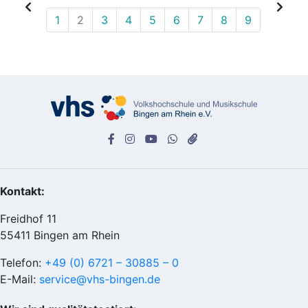
1
2
3
4
5
6
7
8
9
Kontakt:
Freidhof 11
55411 Bingen am Rhein
Telefon:
+49 (0) 6721 – 30885 – 0
E-Mail:
service@vhs-bingen.de