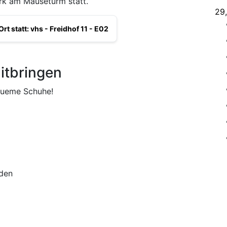
ark am Mäuseturm statt.
29
Ort statt: vhs - Freidhof 11 - E02
itbringen
queme Schuhe!