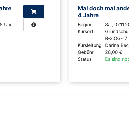
ahre
Mal doch mal ande
4 Jahre
45 Uhr
Beginn
Sa., 07.11.
Kursort
Grundschul
B-2.OG-17
Kursleitung
Darina Be
Gebühr
28,00 €
Status
Es sind noc