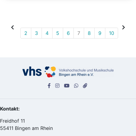
2
3
4
5
6
7
8
9
10
Kontakt:
Freidhof 11
55411 Bingen am Rhein