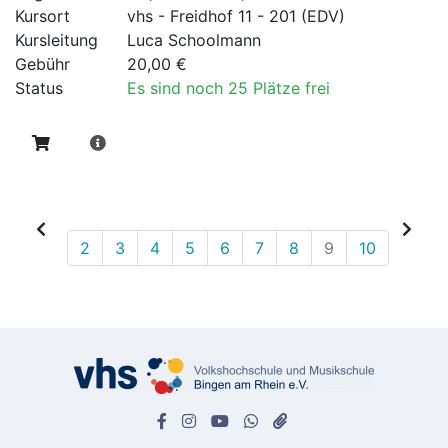
Kursort
vhs - Freidhof 11 - 201 (EDV)
Kursleitung
Luca Schoolmann
Gebühr
20,00 €
Status
Es sind noch 25 Plätze frei
2
3
4
5
6
7
8
9
10