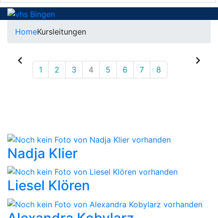
Home
Kursleitungen
1
2
3
4
5
6
7
8
Nadja Klier
Liesel Klören
Alexandra Kobylarz