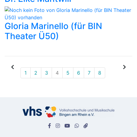
Gloria Marinello (für BIN
Theater Ü50)
1
2
3
4
5
6
7
8