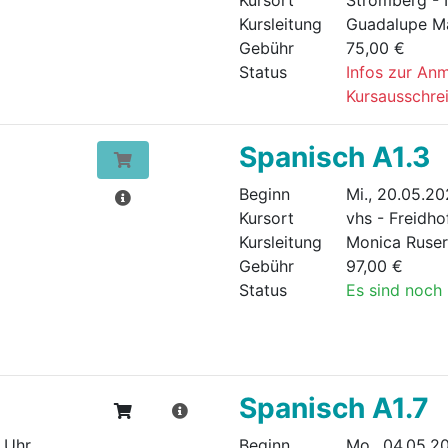
Kursleitung
Guadalupe M
Gebühr
75,00 €
Status
Infos zur An
Kursausschre
Spanisch A1.3
Beginn
Mi., 20.05.20
Kursort
vhs - Freidho
Kursleitung
Monica Ruser
Gebühr
97,00 €
Status
Es sind noch 
Spanisch A1.7
0 Uhr
Beginn
Mo., 04.05.20