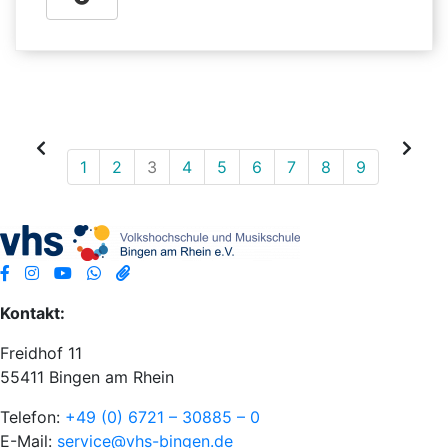
1
2
3
4
5
6
7
8
9
Kontakt:
Freidhof 11
55411 Bingen am Rhein
Telefon:
+49 (0) 6721 – 30885 – 0
E-Mail:
service@vhs-bingen.de