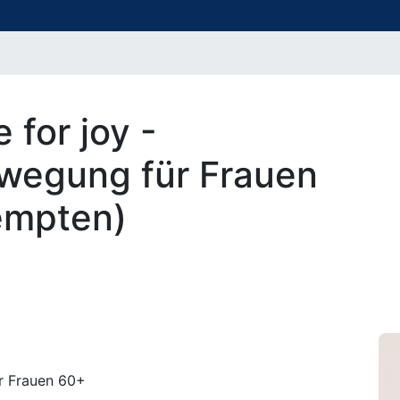
for joy -
wegung für Frauen
empten)
r Frauen 60+