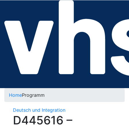
Home
Programm
Deutsch und Integration
D445616 –