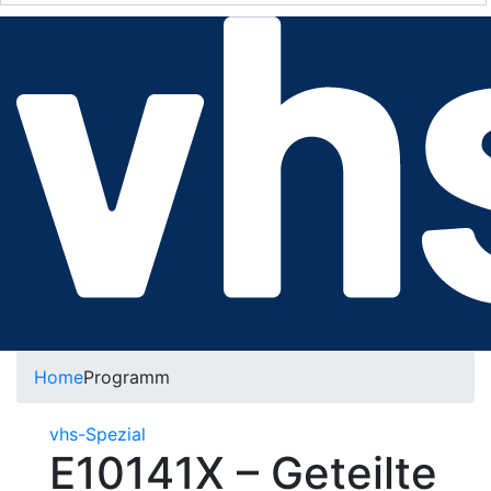
Home
Programm
vhs-Spezial
E10141X – Geteilte