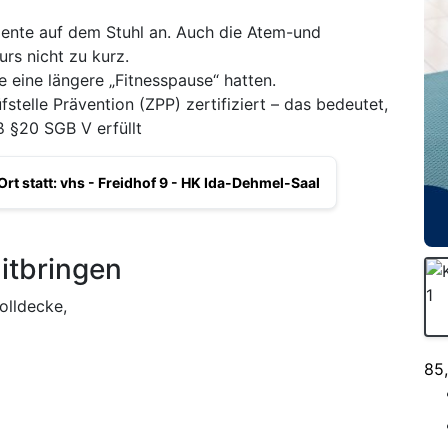
mente auf dem Stuhl an. Auch die Atem-und
s nicht zu kurz.
ie eine längere „Fitnesspause“ hatten.
stelle Prävention (ZPP) zertifiziert – das bedeutet,
ß §20 SGB V erfüllt
Ort statt: vhs - Freidhof 9 - HK Ida-Dehmel-Saal
itbringen
olldecke,
85