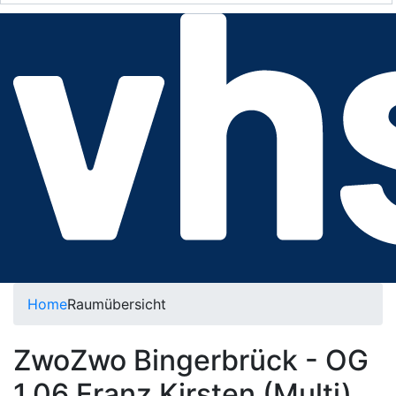
Home
Raumübersicht
ZwoZwo Bingerbrück - OG
1.06 Franz Kirsten (Multi)