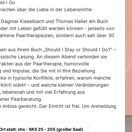
ld I Go
echen über die Liebe in der Lebensmitte
en Dagmar Kieselbach und Thomas Hallet ein Buch
der mit Leben gefüllt werden können - jenseits von
rfahrene Paartherapeuten, sondern auch seit über 30
n aus ihrem Buch „Should I Stay or Should I Go?“ –
assische Lesung. An diesem Abend verbinden sie
Fakten aus der Paartherapie, humorvolle
nd Impulse, die Sie mit in Ihre Beziehung
e in typische Konflikte, erfahren, warum manche
klich stärkt – und welche kleinen Veränderungen
 lebensnah und mit viel Erfahrung aus
amer Paarberatung.
 Imbiss gereicht. Der Eintritt ist frei. Um Anmeldung
Ort statt: vhs - SKS 25 - 205 (großer Saal)