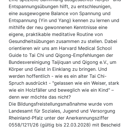
Entspannungsübungen hilft, zu ent­schleunigen,
eine ausgewogene Balance von Spannung und
Entspannung (Yin und Yang) kennen zu lernen und
mithilfe der neu ge­wonnenen Kenntnisse eine
eigene, prakti­kable meditative Routine von
Gesundheits­übungen zusammen zu stellen. Dabei
orien­tieren wir uns am Harvard Medical School
Guide to Tai Chi und Qigong-Empfehlungen der
Bundesvereinigung Taijiquan und Qigong e.V., um
Körper und Geist in Einklang zu brin­gen. Und
werden hoffentlich - wie es ein alter Tai Chi-
Spruch ausdrückt - "gelassen wie ein Weiser, stark
wie ein Holzfäller und beweglich wie ein Kind" –
denn wer möchte das nicht?
Die Bildungsfreistellungsmaßnahme wurde vom
Landesamt für Soziales, Jugend und Versorgung
Rheinland-Pfalz unter der Anerkennungsziffer
0558/1211/26 (gültig bis 22.03.2028) mit Bescheid