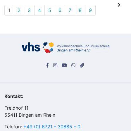
1
2
3
4
5
6
7
8
9
Kontakt:
Freidhof 11
55411 Bingen am Rhein
Telefon:
+49 (0) 6721 – 30885 – 0