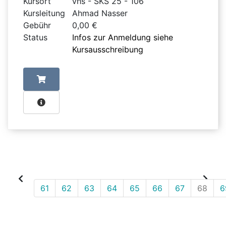
Kursort
vhs - SKS 25 - 106
Kursleitung
Ahmad Nasser
Gebühr
0,00 €
Status
Infos zur Anmeldung siehe
Kursausschreibung
61
62
63
64
65
66
67
68
6